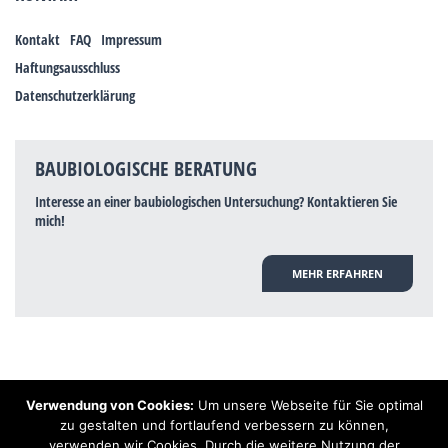
Kontakt
FAQ
Impressum
Haftungsausschluss
Datenschutzerklärung
BAUBIOLOGISCHE BERATUNG
Interesse an einer baubiologischen Untersuchung? Kontaktieren Sie
mich!
MEHR ERFAHREN
Verwendung von Cookies:
Um unsere Webseite für Sie optimal
Hinweis: Trotz zahlreicher Studien, die einen Zusammenhang zwischen
zu gestalten und fortlaufend verbessern zu können,
Elektrosmog und gesundheitlichen Problemen aufzeigen, ist es von der
verwenden wir Cookies. Durch die weitere Nutzung der
praktischen Schulmedizin bisher wissenschaftlich nicht anerkannt, dass