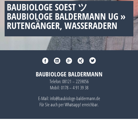
BAUBIOLOGE SOEST ツ
BAUBIOLOGE BALDERMANN UG »
RUTENGÄNGER, WASSERADERN
BAUBIOLOGE BALDERMANN
Telefon:
08121 – 2259056
Mobil:
0178 – 4 91 39 38
E-Mail: info@baubiologe-baldermann.de
Für Sie auch per
Whatsapp!
erreichbar.