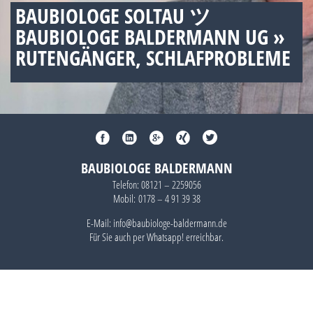
BAUBIOLOGE SOLTAU ツ
BAUBIOLOGE BALDERMANN UG »
RUTENGÄNGER, SCHLAFPROBLEME
BAUBIOLOGE BALDERMANN
Telefon:
08121 – 2259056
Mobil:
0178 – 4 91 39 38
E-Mail: info@baubiologe-baldermann.de
Für Sie auch per
Whatsapp!
erreichbar.