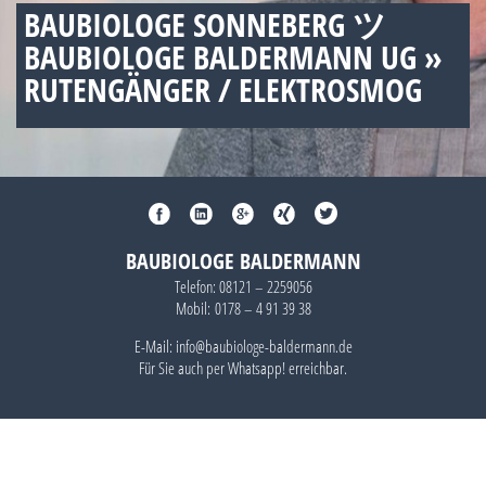
BAUBIOLOGE SONNEBERG ツ
BAUBIOLOGE BALDERMANN UG »
RUTENGÄNGER / ELEKTROSMOG
BAUBIOLOGE BALDERMANN
Telefon:
08121 – 2259056
Mobil:
0178 – 4 91 39 38
E-Mail: info@baubiologe-baldermann.de
Für Sie auch per
Whatsapp!
erreichbar.