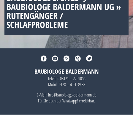
BAUBIOLOGE BALDERMANN UG »
RUTENGÄNGER /
SCHLAFPROBLEME
BAUBIOLOGE BALDERMANN
Telefon:
08121 – 2259056
Mobil:
0178 – 4 91 39 38
E-Mail: info@baubiologe-baldermann.de
Für Sie auch per
Whatsapp!
erreichbar.