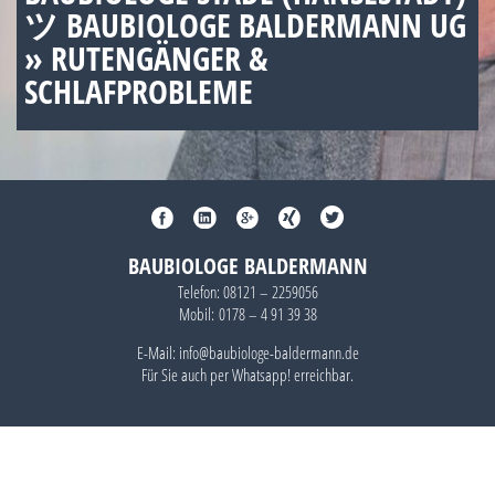
ツ BAUBIOLOGE BALDERMANN UG
» RUTENGÄNGER &
SCHLAFPROBLEME
BAUBIOLOGE BALDERMANN
Telefon:
08121 – 2259056
Mobil:
0178 – 4 91 39 38
E-Mail: info@baubiologe-baldermann.de
Für Sie auch per
Whatsapp!
erreichbar.