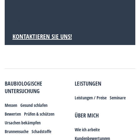
Schwinge, die etwa vier Kilometer nordöstlich
des Stadtzentrums bei Stadersand in die Elbe
mündet.
KONTAKTIEREN SIE UNS!
BAUBIOLOGISCHE
LEISTUNGEN
UNTERSUCHUNG
Leistungen / Preise
Seminare
Messen
Gesund schlafen
Bewerten
Prüfen & schützen
ÜBER MICH
Ursachen bekämpfen
Wie ich arbeite
Brunnensuche
Schadstoffe
Kundenbewertungen