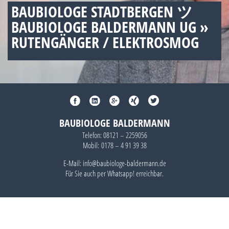
BAUBIOLOGE STADTBERGEN ツ
BAUBIOLOGE BALDERMANN UG »
RUTENGÄNGER / ELEKTROSMOG
BAUBIOLOGE BALDERMANN
Telefon:
08121 – 2259056
Mobil:
0178 – 4 91 39 38
E-Mail: info@baubiologe-baldermann.de
Für Sie auch per
Whatsapp!
erreichbar.