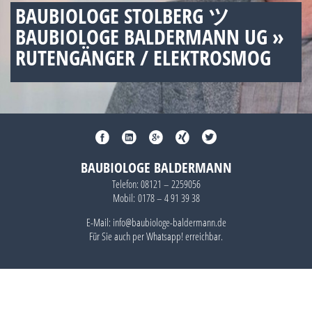
BAUBIOLOGE STOLBERG ツ
BAUBIOLOGE BALDERMANN UG »
RUTENGÄNGER / ELEKTROSMOG
BAUBIOLOGE BALDERMANN
Telefon:
08121 – 2259056
Mobil:
0178 – 4 91 39 38
E-Mail: info@baubiologe-baldermann.de
Für Sie auch per
Whatsapp!
erreichbar.