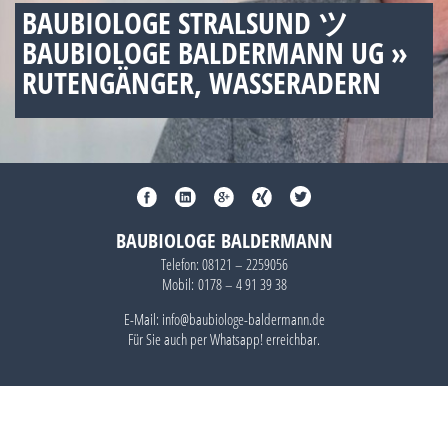
BAUBIOLOGE STRALSUND ツ
BAUBIOLOGE BALDERMANN UG »
RUTENGÄNGER, WASSERADERN
BAUBIOLOGE BALDERMANN
Telefon:
08121 – 2259056
Mobil:
0178 – 4 91 39 38
E-Mail: info@baubiologe-baldermann.de
Für Sie auch per
Whatsapp!
erreichbar.