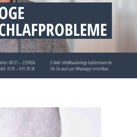
OGE
SCHLAFPROBLEME
lefon:
08121 – 2259056
E-Mail: info@baubiologe-baldermann.de
bil:
0178 – 4 91 39 38
Für Sie auch per
Whatsapp!
erreichbar.