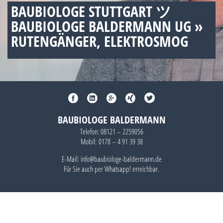
BAUBIOLOGE STUTTGART ツ
BAUBIOLOGE BALDERMANN UG »
RUTENGÄNGER, ELEKTROSMOG
BAUBIOLOGE BALDERMANN
Telefon:
08121 – 2259056
Mobil:
0178 – 4 91 39 38
E-Mail: info@baubiologe-baldermann.de
Für Sie auch per
Whatsapp!
erreichbar.