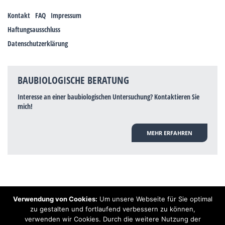
Kontakt
FAQ
Impressum
Haftungsausschluss
Datenschutzerklärung
BAUBIOLOGISCHE BERATUNG
Interesse an einer baubiologischen Untersuchung? Kontaktieren Sie
mich!
MEHR ERFAHREN
Verwendung von Cookies:
Um unsere Webseite für Sie optimal
Hinweis: Trotz zahlreicher Studien, die einen Zusammenhang zwischen
zu gestalten und fortlaufend verbessern zu können,
Elektrosmog und gesundheitlichen Problemen aufzeigen, ist es von der
verwenden wir Cookies. Durch die weitere Nutzung der
praktischen Schulmedizin bisher wissenschaftlich nicht anerkannt, dass