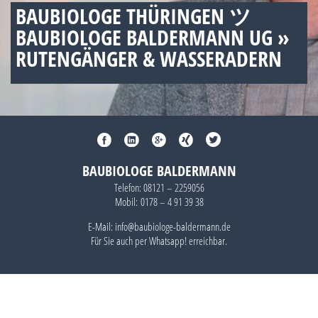
BAUBIOLOGE THÜRINGEN ツ
BAUBIOLOGE BALDERMANN UG »
RUTENGÄNGER & WASSERADERN
BAUBIOLOGE BALDERMANN
Telefon:
08121 – 2259056
Mobil:
0178 – 4 91 39 38
E-Mail: info@baubiologe-baldermann.de
Für Sie auch per
Whatsapp!
erreichbar.