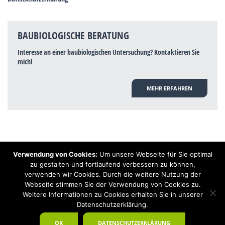
BAUBIOLOGISCHE BERATUNG
Interesse an einer baubiologischen Untersuchung? Kontaktieren Sie
mich!
MEHR ERFAHREN
Verwendung von Cookies:
Um unsere Webseite für Sie optimal
Hinweis: Trotz zahlreicher Studien, die einen Zusammenhang zwischen
zu gestalten und fortlaufend verbessern zu können,
Elektrosmog und gesundheitlichen Problemen aufzeigen, ist es von der
verwenden wir Cookies. Durch die weitere Nutzung der
praktischen Schulmedizin bisher wissenschaftlich nicht anerkannt, dass
Elektrosmog und Erdstrahlen gesundheitliche Auswirkungen haben können.
Webseite stimmen Sie der Verwendung von Cookies zu.
Ähnliches galt auch über Jahrzehnte für die Akkupunktur und die
Weitere Informationen zu Cookies erhalten Sie in unserer
Homöopathie. Sie suchen einen Baubiologen? Baubiologe Baldermnn - Ihr
Datenschutzerklärung.
Spezialist für gesunden Schlaf!
OK
DATENSCHUTZERKLÄRUNG