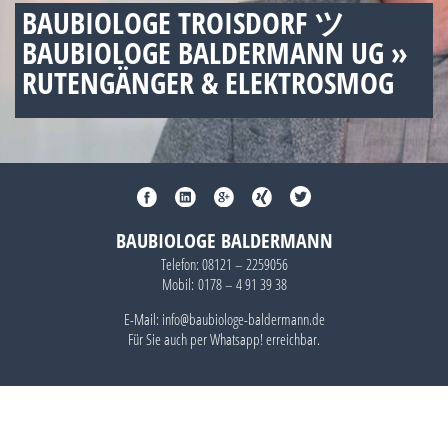
BAUBIOLOGE TROISDORF ツ
BAUBIOLOGE BALDERMANN UG »
RUTENGÄNGER & ELEKTROSMOG
BAUBIOLOGE BALDERMANN
Telefon:
08121 – 2259056
Mobil:
0178 – 4 91 39 38
E-Mail: info@baubiologe-baldermann.de
Für Sie auch per
Whatsapp!
erreichbar.