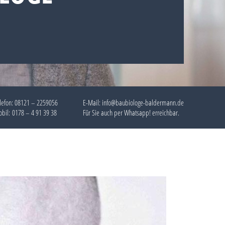
lefon:
08121 – 2259056
E-Mail: info@baubiologe-baldermann.de
bil:
0178 – 4 91 39 38
Für Sie auch per
Whatsapp!
erreichbar.