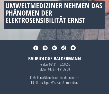
UMWELTMEDIZINER NEHMEN DAS
PHÄNOMEN DER
ELEKTROSENSIBILITÄT ERNST
BAUBIOLOGE BALDERMANN
Telefon:
08121 – 2259056
Mobil:
0178 – 4 91 39 38
E-Mail: info@baubiologe-baldermann.de
Für Sie auch per
Whatsapp!
erreichbar.