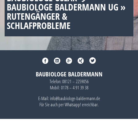
BAUBIOLOGE BALDERMANN UG »
RUTENGÄNGER &
SCHLAFPROBLEME
BAUBIOLOGE BALDERMANN
Telefon:
08121 – 2259056
Mobil:
0178 – 4 91 39 38
E-Mail: info@baubiologe-baldermann.de
Für Sie auch per
Whatsapp!
erreichbar.