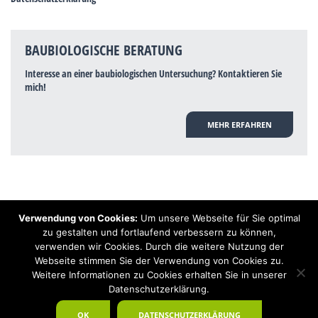
BAUBIOLOGISCHE BERATUNG
Interesse an einer baubiologischen Untersuchung? Kontaktieren Sie
mich!
MEHR ERFAHREN
Verwendung von Cookies:
Um unsere Webseite für Sie optimal
Hinweis: Trotz zahlreicher Studien, die einen Zusammenhang zwischen
zu gestalten und fortlaufend verbessern zu können,
Elektrosmog und gesundheitlichen Problemen aufzeigen, ist es von der
verwenden wir Cookies. Durch die weitere Nutzung der
praktischen Schulmedizin bisher wissenschaftlich nicht anerkannt, dass
Elektrosmog und Erdstrahlen gesundheitliche Auswirkungen haben können.
Webseite stimmen Sie der Verwendung von Cookies zu.
Ähnliches galt auch über Jahrzehnte für die Akkupunktur und die
Weitere Informationen zu Cookies erhalten Sie in unserer
Homöopathie. Sie suchen einen Baubiologen? Baubiologe Baldermnn - Ihr
Datenschutzerklärung.
Spezialist für gesunden Schlaf!
OK
DATENSCHUTZERKLÄRUNG