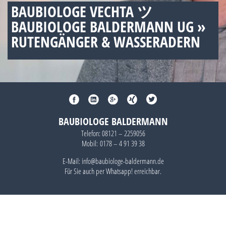
BAUBIOLOGE VECHTA ツ
BAUBIOLOGE BALDERMANN UG »
RUTENGÄNGER & WASSERADERN
BAUBIOLOGE BALDERMANN
Telefon:
08121 – 2259056
Mobil:
0178 – 4 91 39 38
E-Mail: info@baubiologe-baldermann.de
Für Sie auch per
Whatsapp!
erreichbar.