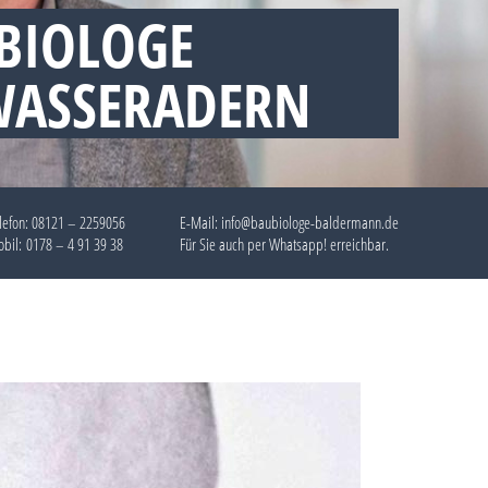
BIOLOGE
WASSERADERN
lefon:
08121 – 2259056
E-Mail: info@baubiologe-baldermann.de
bil:
0178 – 4 91 39 38
Für Sie auch per
Whatsapp!
erreichbar.