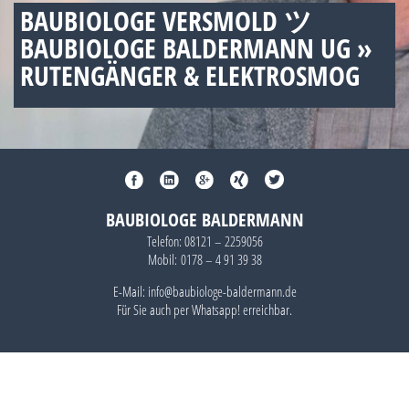
BAUBIOLOGE VERSMOLD ツ
BAUBIOLOGE BALDERMANN UG »
RUTENGÄNGER & ELEKTROSMOG
BAUBIOLOGE BALDERMANN
Telefon:
08121 – 2259056
Mobil:
0178 – 4 91 39 38
E-Mail: info@baubiologe-baldermann.de
Für Sie auch per
Whatsapp!
erreichbar.