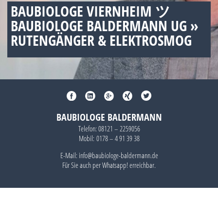
BAUBIOLOGE VIERNHEIM ツ
BAUBIOLOGE BALDERMANN UG »
RUTENGÄNGER & ELEKTROSMOG
BAUBIOLOGE BALDERMANN
Telefon:
08121 – 2259056
Mobil:
0178 – 4 91 39 38
E-Mail: info@baubiologe-baldermann.de
Für Sie auch per
Whatsapp!
erreichbar.