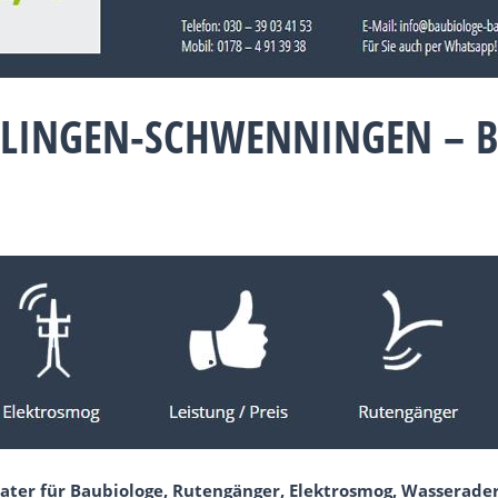
LLINGEN-SCHWENNINGEN – 
ater für Baubiologe, Rutengänger, Elektrosmog, Wasserader