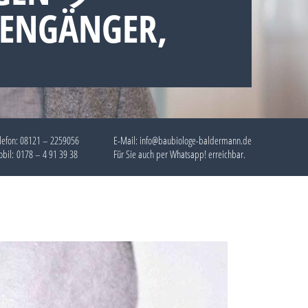
TENGÄNGER,
lefon:
08121 – 2259056
E-Mail: info@baubiologe-baldermann.de
bil:
0178 – 4 91 39 38
Für Sie auch per
Whatsapp!
erreichbar.