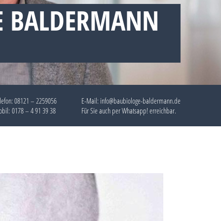
E BALDERMANN
lefon:
08121 – 2259056
E-Mail: info@baubiologe-baldermann.de
bil:
0178 – 4 91 39 38
Für Sie auch per
Whatsapp!
erreichbar.