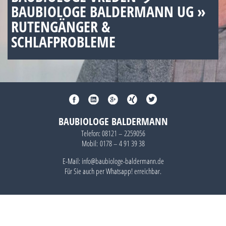
BAUBIOLOGE BALDERMANN UG »
RUTENGÄNGER &
SCHLAFPROBLEME
BAUBIOLOGE BALDERMANN
Telefon:
08121 – 2259056
Mobil:
0178 – 4 91 39 38
E-Mail: info@baubiologe-baldermann.de
Für Sie auch per
Whatsapp!
erreichbar.