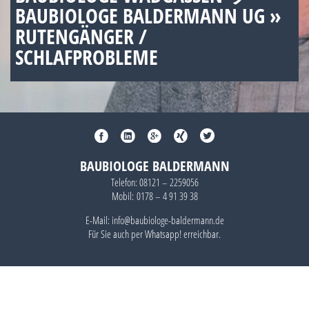
BAUBIOLOGE BALDERMANN UG »
RUTENGÄNGER /
SCHLAFPROBLEME
BAUBIOLOGE BALDERMANN
Telefon:
08121 – 2259056
Mobil:
0178 – 4 91 39 38
E-Mail: info@baubiologe-baldermann.de
Für Sie auch per
Whatsapp!
erreichbar.