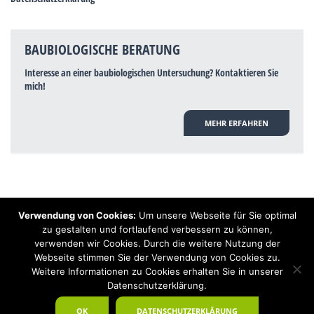
BAUBIOLOGISCHE BERATUNG
Interesse an einer baubiologischen Untersuchung? Kontaktieren Sie
mich!
MEHR ERFAHREN
Verwendung von Cookies:
Um unsere Webseite für Sie optimal
Hinweis: Trotz zahlreicher Studien, die einen Zusammenhang zwischen
zu gestalten und fortlaufend verbessern zu können,
Elektrosmog und gesundheitlichen Problemen aufzeigen, ist es von der
verwenden wir Cookies. Durch die weitere Nutzung der
praktischen Schulmedizin bisher wissenschaftlich nicht anerkannt, dass
Elektrosmog und Erdstrahlen gesundheitliche Auswirkungen haben können.
Webseite stimmen Sie der Verwendung von Cookies zu.
Ähnliches galt auch über Jahrzehnte für die Akkupunktur und die
Weitere Informationen zu Cookies erhalten Sie in unserer
Homöopathie. Sie suchen einen Baubiologen? Baubiologe Baldermnn - Ihr
Datenschutzerklärung.
Spezialist für gesunden Schlaf!
OK
DATENSCHUTZERKLÄRUNG