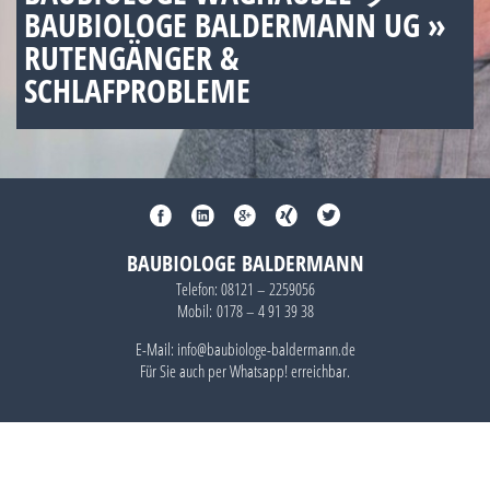
BAUBIOLOGE BALDERMANN UG »
RUTENGÄNGER &
SCHLAFPROBLEME
BAUBIOLOGE BALDERMANN
Telefon:
08121 – 2259056
Mobil:
0178 – 4 91 39 38
E-Mail: info@baubiologe-baldermann.de
Für Sie auch per
Whatsapp!
erreichbar.