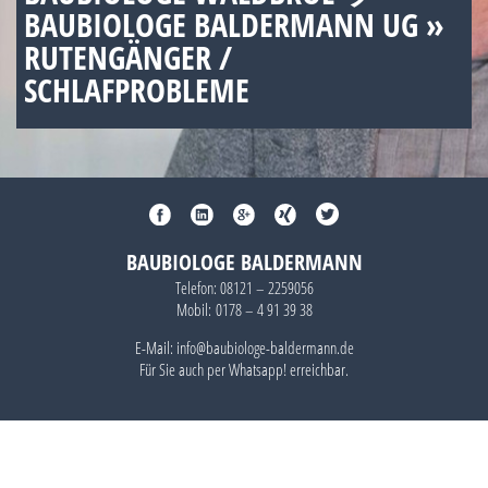
BAUBIOLOGE BALDERMANN UG »
RUTENGÄNGER /
SCHLAFPROBLEME
BAUBIOLOGE BALDERMANN
Telefon:
08121 – 2259056
Mobil:
0178 – 4 91 39 38
E-Mail: info@baubiologe-baldermann.de
Für Sie auch per
Whatsapp!
erreichbar.