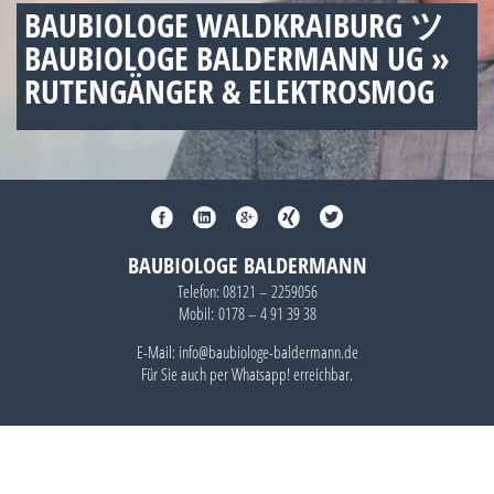
BAUBIOLOGE WALDKRAIBURG ツ
BAUBIOLOGE BALDERMANN UG »
RUTENGÄNGER & ELEKTROSMOG
BAUBIOLOGE BALDERMANN
Telefon:
08121 – 2259056
Mobil:
0178 – 4 91 39 38
E-Mail: info@baubiologe-baldermann.de
Für Sie auch per
Whatsapp!
erreichbar.