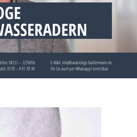
OGE
WASSERADERN
lefon:
08121 – 2259056
E-Mail: info@baubiologe-baldermann.de
bil:
0178 – 4 91 39 38
Für Sie auch per
Whatsapp!
erreichbar.