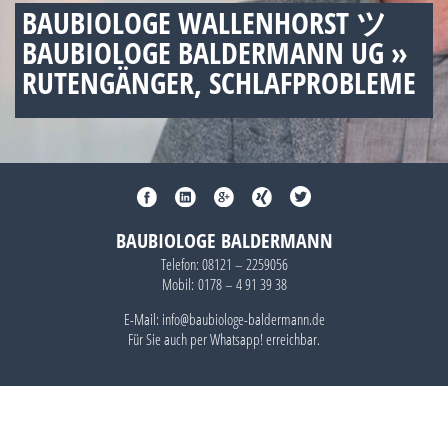
BAUBIOLOGE WALLENHORST ツ
BAUBIOLOGE BALDERMANN UG »
RUTENGÄNGER, SCHLAFPROBLEME
BAUBIOLOGE BALDERMANN
Telefon:
08121 – 2259056
Mobil:
0178 – 4 91 39 38
E-Mail: info@baubiologe-baldermann.de
Für Sie auch per
Whatsapp!
erreichbar.