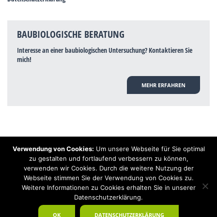
BAUBIOLOGISCHE BERATUNG
Interesse an einer baubiologischen Untersuchung? Kontaktieren Sie
mich!
MEHR ERFAHREN
Verwendung von Cookies:
Um unsere Webseite für Sie optimal
Hinweis: Trotz zahlreicher Studien, die einen Zusammenhang zwischen
zu gestalten und fortlaufend verbessern zu können,
Elektrosmog und gesundheitlichen Problemen aufzeigen, ist es von der
verwenden wir Cookies. Durch die weitere Nutzung der
praktischen Schulmedizin bisher wissenschaftlich nicht anerkannt, dass
Elektrosmog und Erdstrahlen gesundheitliche Auswirkungen haben können.
Webseite stimmen Sie der Verwendung von Cookies zu.
Ähnliches galt auch über Jahrzehnte für die Akkupunktur und die
Weitere Informationen zu Cookies erhalten Sie in unserer
Homöopathie. Sie suchen einen Baubiologen? Baubiologe Baldermnn - Ihr
Datenschutzerklärung.
Spezialist für gesunden Schlaf!
OK
DATENSCHUTZERKLÄRUNG