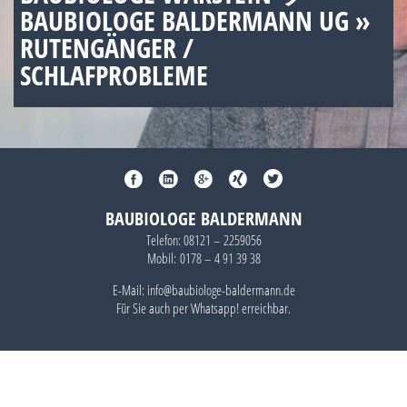
BAUBIOLOGE BALDERMANN UG »
RUTENGÄNGER /
SCHLAFPROBLEME
BAUBIOLOGE BALDERMANN
Telefon:
08121 – 2259056
Mobil:
0178 – 4 91 39 38
E-Mail: info@baubiologe-baldermann.de
Für Sie auch per
Whatsapp!
erreichbar.