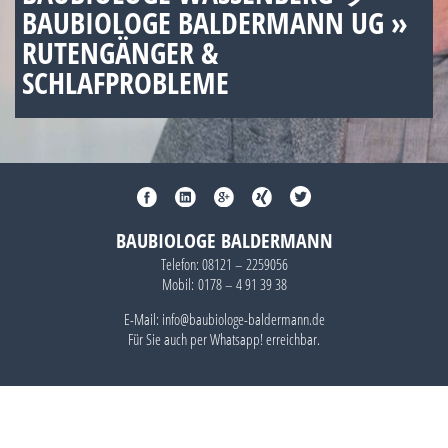
BAUBIOLOGE BALDERMANN UG »
RUTENGÄNGER &
SCHLAFPROBLEME
BAUBIOLOGE BALDERMANN
Telefon:
08121 – 2259056
Mobil:
0178 – 4 91 39 38
E-Mail: info@baubiologe-baldermann.de
Für Sie auch per
Whatsapp!
erreichbar.