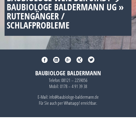
BAUBIOLOGE BALDERMANN UG »
RUTENGÄNGER /
SCHLAFPROBLEME
BAUBIOLOGE BALDERMANN
Telefon:
08121 – 2259056
Mobil:
0178 – 4 91 39 38
E-Mail: info@baubiologe-baldermann.de
Für Sie auch per
Whatsapp!
erreichbar.