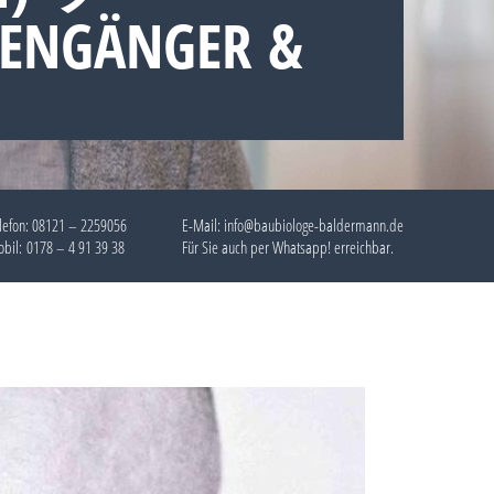
TENGÄNGER &
lefon:
08121 – 2259056
E-Mail: info@baubiologe-baldermann.de
bil:
0178 – 4 91 39 38
Für Sie auch per
Whatsapp!
erreichbar.