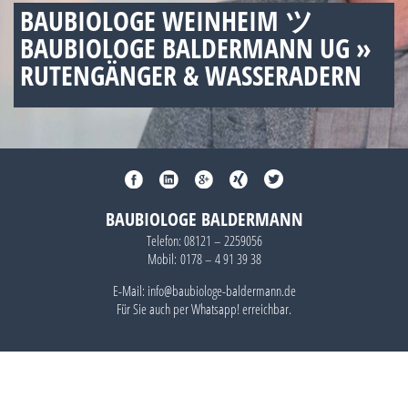
BAUBIOLOGE WEINHEIM ツ
BAUBIOLOGE BALDERMANN UG »
RUTENGÄNGER & WASSERADERN
BAUBIOLOGE BALDERMANN
Telefon:
08121 – 2259056
Mobil:
0178 – 4 91 39 38
E-Mail: info@baubiologe-baldermann.de
Für Sie auch per
Whatsapp!
erreichbar.