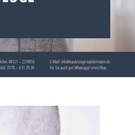
lefon:
08121 – 2259056
E-Mail: info@baubiologe-baldermann.de
bil:
0178 – 4 91 39 38
Für Sie auch per
Whatsapp!
erreichbar.