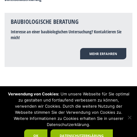
BAUBIOLOGISCHE BERATUNG
Interesse an einer baubiologischen Untersuchung? Kontaktieren Sie
mich!
MEHR ERFAHREN
Verwendung von Cookies:
Um unsere Webseite für Sie optimal
Hinweis: Trotz zahlreicher Studien, die einen Zusammenhang zwischen
zu gestalten und fortlaufend verbessern zu können,
Elektrosmog und gesundheitlichen Problemen aufzeigen, ist es von der
verwenden wir Cookies. Durch die weitere Nutzung der
praktischen Schulmedizin bisher wissenschaftlich nicht anerkannt, dass
Elektrosmog und Erdstrahlen gesundheitliche Auswirkungen haben können.
Webseite stimmen Sie der Verwendung von Cookies zu.
Ähnliches galt auch über Jahrzehnte für die Akkupunktur und die
Weitere Informationen zu Cookies erhalten Sie in unserer
Homöopathie. Sie suchen einen Baubiologen? Baubiologe Baldermnn - Ihr
Datenschutzerklärung.
Spezialist für gesunden Schlaf!
OK
DATENSCHUTZERKLÄRUNG