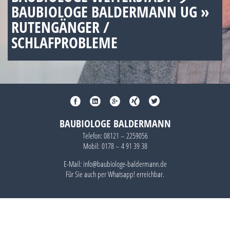
BAUBIOLOGE BALDERMANN UG »
RUTENGÄNGER /
SCHLAFPROBLEME
BAUBIOLOGE BALDERMANN
Telefon:
08121 – 2259056
Mobil:
0178 – 4 91 39 38
E-Mail: info@baubiologe-baldermann.de
Für Sie auch per
Whatsapp!
erreichbar.