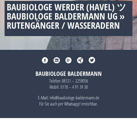
BAUBIOLOGE WERDER (HAVEL) ツ
BAUBIOLOGE BALDERMANN UG »
RUTENGÄNGER / WASSERADERN
BAUBIOLOGE BALDERMANN
Telefon:
08121 – 2259056
Mobil:
0178 – 4 91 39 38
E-Mail: info@baubiologe-baldermann.de
Für Sie auch per
Whatsapp!
erreichbar.