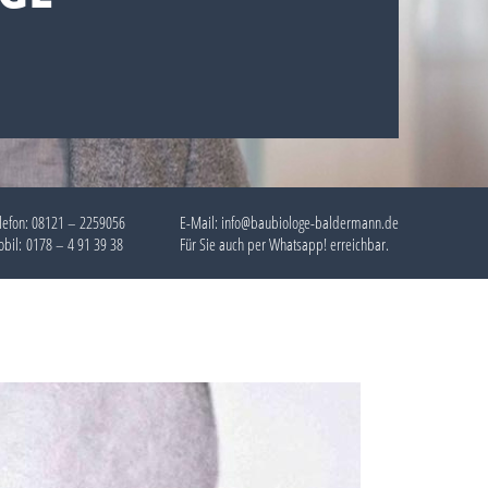
lefon:
08121 – 2259056
E-Mail: info@baubiologe-baldermann.de
bil:
0178 – 4 91 39 38
Für Sie auch per
Whatsapp!
erreichbar.