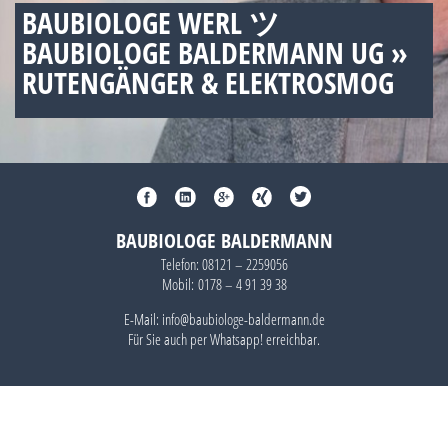
BAUBIOLOGE WERL ツ
BAUBIOLOGE BALDERMANN UG »
RUTENGÄNGER & ELEKTROSMOG
BAUBIOLOGE BALDERMANN
Telefon:
08121 – 2259056
Mobil:
0178 – 4 91 39 38
E-Mail: info@baubiologe-baldermann.de
Für Sie auch per
Whatsapp!
erreichbar.