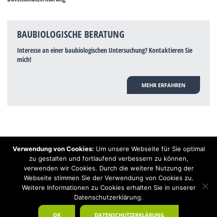
BAUBIOLOGISCHE BERATUNG
Interesse an einer baubiologischen Untersuchung? Kontaktieren Sie
mich!
MEHR ERFAHREN
Verwendung von Cookies:
Um unsere Webseite für Sie optimal
Hinweis: Trotz zahlreicher Studien, die einen Zusammenhang zwischen
zu gestalten und fortlaufend verbessern zu können,
Elektrosmog und gesundheitlichen Problemen aufzeigen, ist es von der
verwenden wir Cookies. Durch die weitere Nutzung der
praktischen Schulmedizin bisher wissenschaftlich nicht anerkannt, dass
Elektrosmog und Erdstrahlen gesundheitliche Auswirkungen haben können.
Webseite stimmen Sie der Verwendung von Cookies zu.
Ähnliches galt auch über Jahrzehnte für die Akkupunktur und die
Weitere Informationen zu Cookies erhalten Sie in unserer
Homöopathie. Sie suchen einen Baubiologen? Baubiologe Baldermnn - Ihr
Datenschutzerklärung.
Spezialist für gesunden Schlaf!
OK
DATENSCHUTZERKLÄRUNG