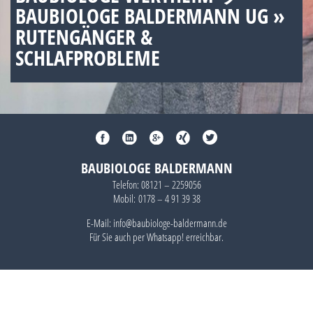
BAUBIOLOGE BALDERMANN UG »
RUTENGÄNGER &
SCHLAFPROBLEME
BAUBIOLOGE BALDERMANN
Telefon:
08121 – 2259056
Mobil:
0178 – 4 91 39 38
E-Mail: info@baubiologe-baldermann.de
Für Sie auch per
Whatsapp!
erreichbar.