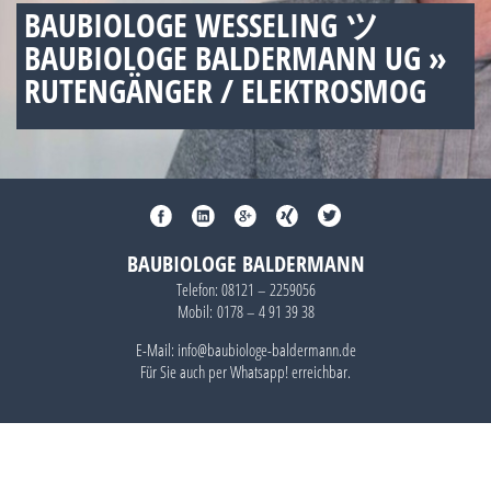
BAUBIOLOGE WESSELING ツ
BAUBIOLOGE BALDERMANN UG »
RUTENGÄNGER / ELEKTROSMOG
BAUBIOLOGE BALDERMANN
Telefon:
08121 – 2259056
Mobil:
0178 – 4 91 39 38
E-Mail: info@baubiologe-baldermann.de
Für Sie auch per
Whatsapp!
erreichbar.