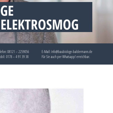
OGE
 ELEKTROSMOG
lefon:
08121 – 2259056
E-Mail: info@baubiologe-baldermann.de
bil:
0178 – 4 91 39 38
Für Sie auch per
Whatsapp!
erreichbar.