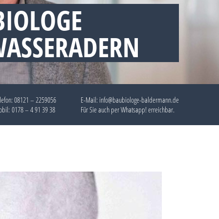
BIOLOGE
WASSERADERN
lefon:
08121 – 2259056
E-Mail: info@baubiologe-baldermann.de
bil:
0178 – 4 91 39 38
Für Sie auch per
Whatsapp!
erreichbar.