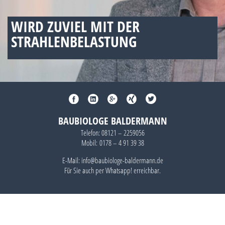
WIRD ZUVIEL MIT DER
STRAHLENBELASTUNG
BAUBIOLOGE BALDERMANN
Telefon:
08121 – 2259056
Mobil:
0178 – 4 91 39 38
E-Mail: info@baubiologe-baldermann.de
Für Sie auch per
Whatsapp!
erreichbar.