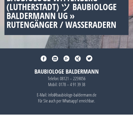
(LUTHERSTADT) ツ BAUBIOLOGE
BALDERMANN UG »
RUTENGÄNGER / WASSERADERN
BAUBIOLOGE BALDERMANN
Telefon:
08121 – 2259056
Mobil:
0178 – 4 91 39 38
E-Mail: info@baubiologe-baldermann.de
Für Sie auch per
Whatsapp!
erreichbar.