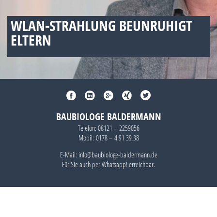
WLAN-STRAHLUNG BEUNRUHIGT
ELTERN
BAUBIOLOGE BALDERMANN
Telefon:
08121 – 2259056
Mobil:
0178 – 4 91 39 38
E-Mail: info@baubiologe-baldermann.de
Für Sie auch per
Whatsapp!
erreichbar.