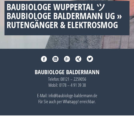
BAUBIOLOGE WUPPERTAL ツ
BAUBIOLOGE BALDERMANN UG »
RUTENGÄNGER & ELEKTROSMOG
BAUBIOLOGE BALDERMANN
Telefon:
08121 – 2259056
Mobil:
0178 – 4 91 39 38
E-Mail: info@baubiologe-baldermann.de
Für Sie auch per
Whatsapp!
erreichbar.