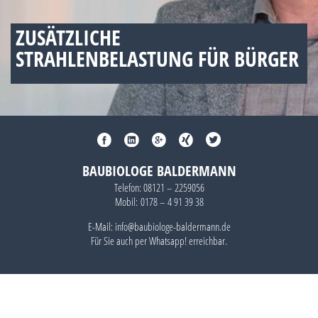
ZUSÄTZLICHE
STRAHLENBELASTUNG FÜR BÜRGER
BAUBIOLOGE BALDERMANN
Telefon:
08121 – 2259056
Mobil:
0178 – 4 91 39 38
E-Mail: info@baubiologe-baldermann.de
Für Sie auch per
Whatsapp!
erreichbar.